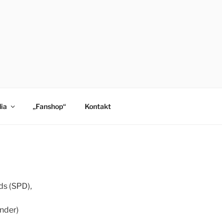
ia
„Fanshop“
Kontakt
ds (SPD),
nder)