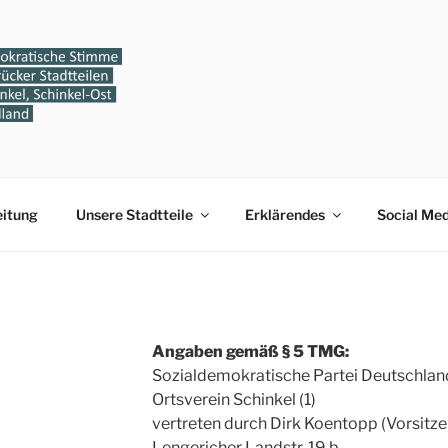
VEREIN SCHINKEL
Ost und Widukindland
eitung
Unsere Stadtteile
Erklärendes
Social Med
Angaben gemäß § 5 TMG:
Sozialdemokratische Partei Deutschlan
Ortsverein Schinkel (1)
vertreten durch Dirk Koentopp (Vorsitze
Lengericher Landstr. 19 b