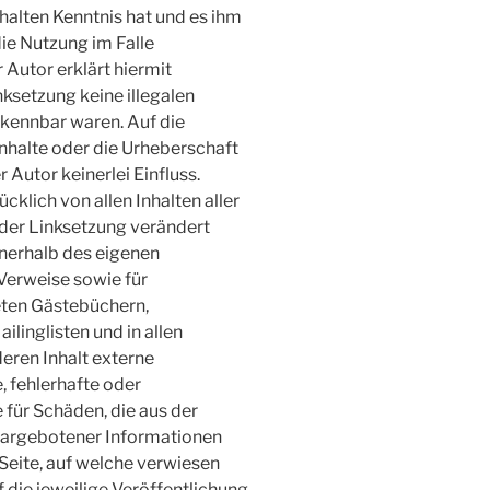
nhalten Kenntnis hat und es ihm
ie Nutzung im Falle
 Autor erklärt hiermit
ksetzung keine illegalen
rkennbar waren. Auf die
Inhalte oder die Urheberschaft
 Autor keinerlei Einfluss.
cklich von allen Inhalten aller
 der Linksetzung verändert
innerhalb des eigenen
Verweise sowie für
eten Gästebüchern,
ilinglisten und in allen
eren Inhalt externe
e, fehlerhafte oder
 für Schäden, die aus der
dargebotener Informationen
 Seite, auf welche verwiesen
f die jeweilige Veröffentlichung