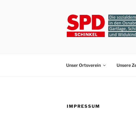
Zum
Inhalt
springen
SPD-ORTS
Gartlage, Schinkel, Schinkel-
Unser Ortsverein
Unsere Z
IMPRESSUM