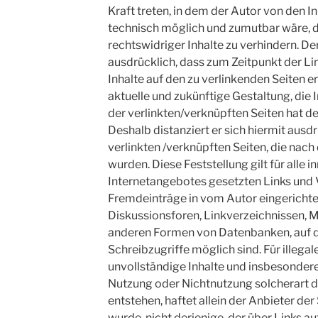
Kraft treten, in dem der Autor von den I
technisch möglich und zumutbar wäre, d
rechtswidriger Inhalte zu verhindern. Der
ausdrücklich, dass zum Zeitpunkt der Lin
Inhalte auf den zu verlinkenden Seiten e
aktuelle und zukünftige Gestaltung, die 
der verlinkten/verknüpften Seiten hat der
Deshalb distanziert er sich hiermit ausdrü
verlinkten /verknüpften Seiten, die nach
wurden. Diese Feststellung gilt für alle 
Internetangebotes gesetzten Links und 
Fremdeinträge in vom Autor eingericht
Diskussionsforen, Linkverzeichnissen, Ma
anderen Formen von Datenbanken, auf d
Schreibzugriffe möglich sind. Für illegal
unvollständige Inhalte und insbesondere
Nutzung oder Nichtnutzung solcherart 
entstehen, haftet allein der Anbieter der
wurde, nicht derjenige, der über Links au