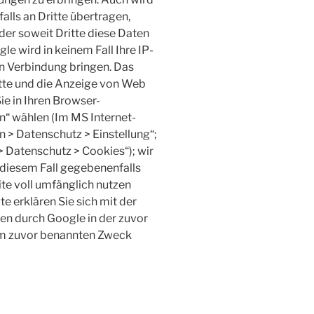
lls an Dritte übertragen,
der soweit Dritte diese Daten
e wird in keinem Fall Ihre IP-
n Verbindung bringen. Das
atte und die Anzeige von Web
e in Ihren Browser-
n“ wählen (Im MS Internet-
n > Datenschutz > Einstellung“;
 > Datenschutz > Cookies“); wir
n diesem Fall gegebenenfalls
te voll umfänglich nutzen
e erklären Sie sich mit der
en durch Google in der zuvor
em zuvor benannten Zweck