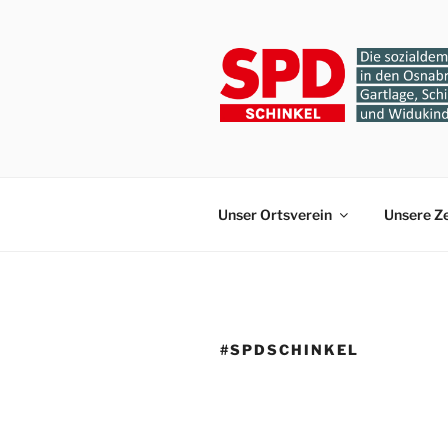
Zum
Inhalt
springen
SPD-ORTS
Gartlage, Schinkel, Schinkel-
Unser Ortsverein
Unsere Z
#SPDSCHINKEL