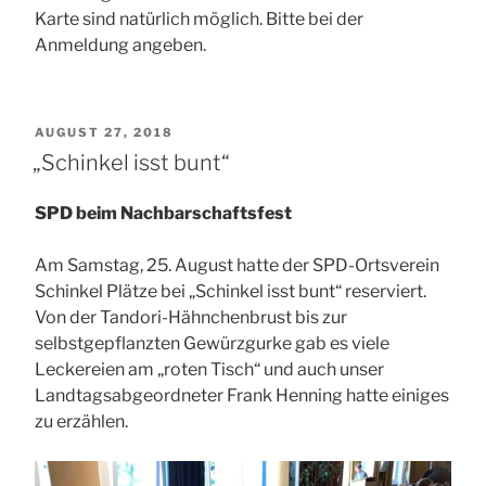
Karte sind natürlich möglich. Bitte bei der
Anmeldung angeben.
VERÖFFENTLICHT
AUGUST 27, 2018
AM
„Schinkel isst bunt“
SPD beim Nachbarschaftsfest
Am Samstag, 25. August hatte der SPD-Ortsverein
Schinkel Plätze bei „Schinkel isst bunt“ reserviert.
Von der Tandori-Hähnchenbrust bis zur
selbstgepflanzten Gewürzgurke gab es viele
Leckereien am „roten Tisch“ und auch unser
Landtagsabgeordneter Frank Henning hatte einiges
zu erzählen.