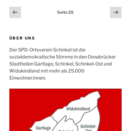
Seitennummerierung
Vorherige
Näch
Seite
25
Seite
Seit
der
Beiträge
ÜBER UNS
Der SPD-Ortsverein Schinkel ist die
sozialdemokratische Stimme in den Osnabrücker
Stadtteilen Gartlage, Schinkel, Schinkel-Ost und
Widukindland mit mehr als 25.000
Einwohner:innen.