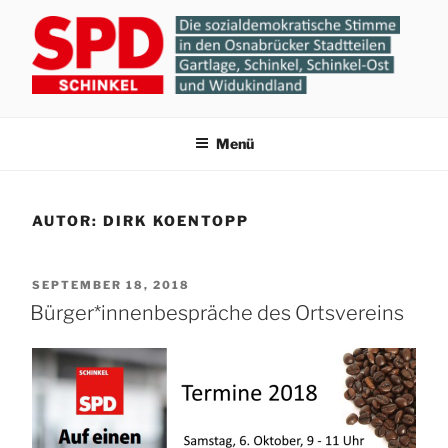
Zum
Inhalt
springen
SPD-ORTSVEREIN
Gartlage, Schinkel, Schinkel-Ost und Widukindland
Menü
SCHINKEL
AUTOR:
DIRK KOENTOPP
VERÖFFENTLICHT
SEPTEMBER 18, 2018
AM
Bürger*innenbespräche des Ortsvereins