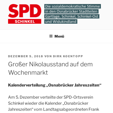
Zum
Inhalt
springen
SPD-ORTSVEREIN
Gartlage, Schinkel, Schinkel-Ost und Widukindland
Menü
SCHINKEL
VERÖFFENTLICHT
DEZEMBER 5, 2018
VON
DIRK KOENTOPP
AM
Großer Nikolausstand auf dem
Wochenmarkt
Kalenderverteilung „Osnabrücker Jahreszeiten“
Am 5. Dezember verteilte der SPD-Ortsverein
Schinkel wieder die Kalender „Osnabrücker
Jahreszeiten“ vom Landtagsabgeordneten Frank