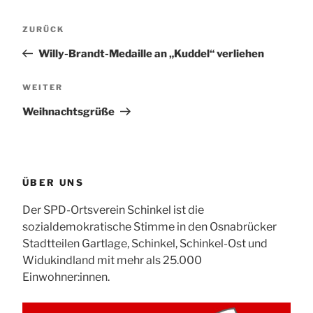
Beitragsnavigation
Vorheriger
ZURÜCK
Beitrag
Willy-Brandt-Medaille an „Kuddel“ verliehen
Nächster
WEITER
Beitrag
Weihnachtsgrüße
ÜBER UNS
Der SPD-Ortsverein Schinkel ist die
sozialdemokratische Stimme in den Osnabrücker
Stadtteilen Gartlage, Schinkel, Schinkel-Ost und
Widukindland mit mehr als 25.000
Einwohner:innen.