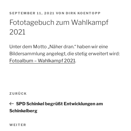
VERÖFFENTLICHT
SEPTEMBER 11, 2021
VON
DIRK KOENTOPP
AM
Fototagebuch zum Wahlkampf
2021
Unter dem Motto „Näher dran.“ haben wir eine
Bildersammlung angelegt, die stetig erweitert wird:
Fotoalbum – Wahlkampf 2021
.
Beitragsnavigation
Vorheriger
ZURÜCK
Beitrag
SPD Schinkel begrüßt Entwicklungen am
Schinkelberg
Nächster
WEITER