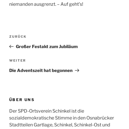
niemanden ausgrenzt. – Auf geht’s!
Beitragsnavigation
Vorheriger
ZURÜCK
Beitrag
Großer Festakt zum Jubiläum
Nächster
WEITER
Beitrag
Die Adventszeit hat begonnen
ÜBER UNS
Der SPD-Ortsverein Schinkel ist die
sozialdemokratische Stimme in den Osnabrücker
Stadtteilen Gartlage, Schinkel, Schinkel-Ost und