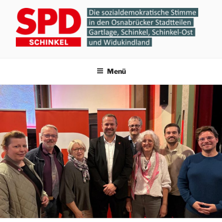
Zum
Inhalt
springen
SPD-ORTSVEREIN
Gartlage, Schinkel, Schinkel-Ost und Widukindland
Menü
SCHINKEL