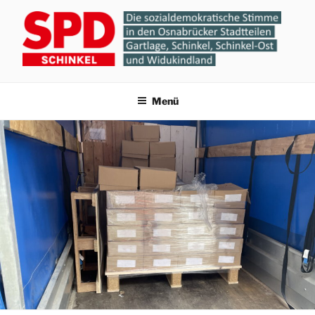
Zum
Inhalt
springen
SPD-ORTSVEREIN
Gartlage, Schinkel, Schinkel-Ost und Widukindland
Menü
SCHINKEL