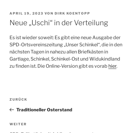
VERÖFFENTLICHT
APRIL 19, 2023
VON
DIRK KOENTOPP
AM
Neue „Uschi“ in der Verteilung
Es ist wieder soweit: Es gibt eine neue Ausgabe der
SPD-Ortsvereinszeitung „Unser Schinkel“, die in den
nächsten Tagen in nahezu allen Briefkästen in
Gartlage, Schinkel, Schinkel-Ost und Widukindland
zu finden ist. Die Online-Version gibt es vorab
hier
.
Beitragsnavigation
Vorheriger
ZURÜCK
Beitrag
Traditioneller Osterstand
Nächster
WEITER
Beitrag