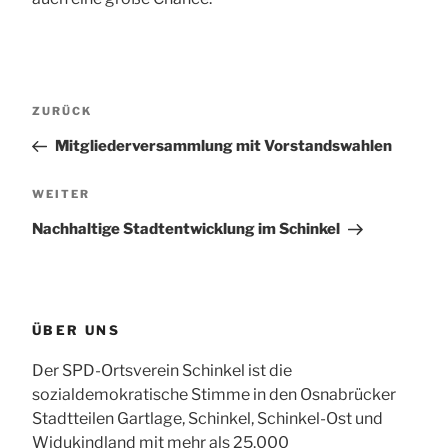
Beitragsnavigation
Vorheriger
ZURÜCK
Beitrag
Mitgliederversammlung mit Vorstandswahlen
Nächster
WEITER
Beitrag
Nachhaltige Stadtentwicklung im Schinkel
ÜBER UNS
Der SPD-Ortsverein Schinkel ist die
sozialdemokratische Stimme in den Osnabrücker
Stadtteilen Gartlage, Schinkel, Schinkel-Ost und
Widukindland mit mehr als 25.000