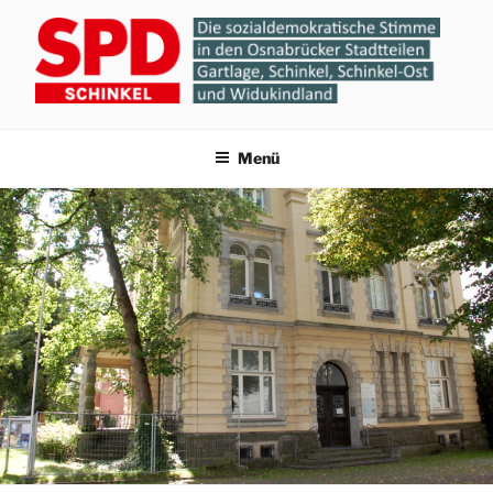
Zum
Inhalt
springen
SPD-ORTSVEREIN
Gartlage, Schinkel, Schinkel-Ost und Widukindland
Menü
SCHINKEL