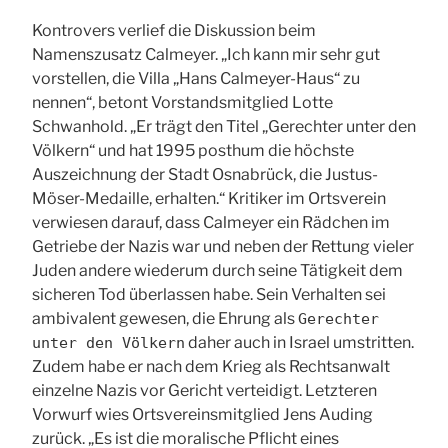
Kontrovers verlief die Diskussion beim
Namenszusatz Calmeyer. „Ich kann mir sehr gut
vorstellen, die Villa „Hans Calmeyer-Haus“ zu
nennen“, betont Vorstandsmitglied Lotte
Schwanhold. „Er trägt den Titel „Gerechter unter den
Völkern“ und hat 1995 posthum die höchste
Auszeichnung der Stadt Osnabrück, die Justus-
Möser-Medaille, erhalten.“ Kritiker im Ortsverein
verwiesen darauf, dass Calmeyer ein Rädchen im
Getriebe der Nazis war und neben der Rettung vieler
Juden andere wiederum durch seine Tätigkeit dem
sicheren Tod überlassen habe. Sein Verhalten sei
ambivalent gewesen, die Ehrung als
Gerechter
daher auch in Israel umstritten.
unter den Völkern
Zudem habe er nach dem Krieg als Rechtsanwalt
einzelne Nazis vor Gericht verteidigt. Letzteren
Vorwurf wies Ortsvereinsmitglied Jens Auding
zurück. „Es ist die moralische Pflicht eines